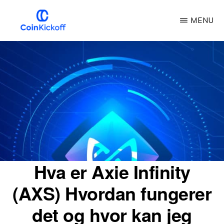
Gå
MENU
til
hovedinnhold
COIN
KICKOFF
Hva er Axie Infinity
(AXS) Hvordan fungerer
det og hvor kan jeg