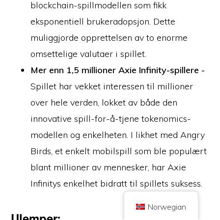
blockchain-spillmodellen som fikk
eksponentiell brukeradopsjon. Dette
muliggjorde opprettelsen av to enorme
omsettelige valutaer i spillet.
Mer enn 1,5 millioner Axie Infinity-spillere -
Copyright © 2026 Brilliant British Ltd, som handler under navnet Coin
Spillet har vekket interessen til millioner
Kickoff
Bedriftsnummer 10490224
Adresse: 2nd Floor 167-169 Great Portland Street, London,
over hele verden, lokket av både den
Storbritannia, W1W 5PF.
Innholdet er for informasjonsformål og er ikke investeringsrådgivning.
innovative spill-for-å-tjene tokenomics-
Tidligere resultater er ikke en indikasjon på fremtidige resultater. Investering
i kryptovaluta er forbundet med risiko.
modellen og enkelheten. I likhet med Angry
Kryptovaluta er ikke regulert av UK Financial Conduct Authority og er ikke
underlagt beskyttelse under UK Financial Services Compensation Scheme
Birds, et enkelt mobilspill som ble populært
eller innenfor jurisdiksjonen til UK Financial Ombudsman Service.
Investering i kryptovaluta er forbundet med risiko, og kryptovaluta kan øke i
blant millioner av mennesker, har Axie
verdi, eller miste deler av eller hele verdien. Kapitalgevinstskatt kan gjelde
for fortjeneste fra salg av kryptovaluta.
Infinitys enkelhet bidratt til spillets suksess.
HJEM
OM
RETNINGSLINJER FOR PERSONVERN
KONTAKT OSS
Norwegian
Ulemper: