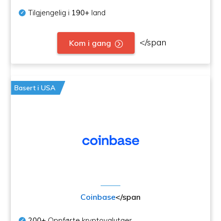
Tilgjengelig i
190+
land
</span
Kom i gang
Basert i USA
Coinbase
</span
200+
Oppførte kryptovalutaer