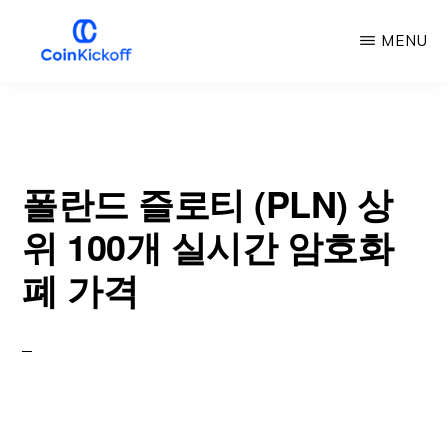
주
MENU
요
콘
COIN
킥
텐
오
프
츠
로
폴란드 즐로티 (PLN) 상
건
위 100개 실시간 암호화
너
폐 가격
뛰
기