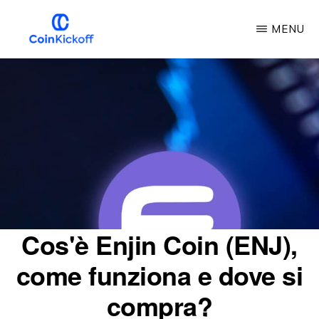
Vai
MENU
al
contenuto
CALCIO
D'INIZIO
principale
DELLA
MONETA
Cos'è Enjin Coin (ENJ),
come funziona e dove si
compra?