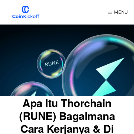
Loncat
MENU
ke
konten
KICKOFF
COIN
utama
Apa Itu Thorchain
(RUNE) Bagaimana
Cara Kerjanya & Di