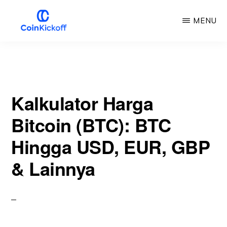
Loncat
MENU
ke
konten
KICKOFF
COIN
utama
Kalkulator Harga
Bitcoin (BTC): BTC
Hingga USD, EUR, GBP
& Lainnya