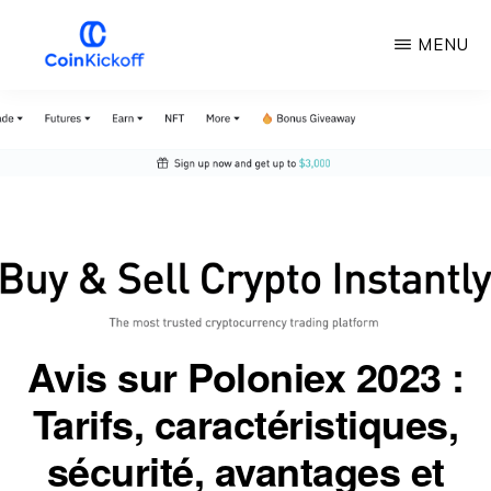
Skip
MENU
to
main
COUP
D'ENVOI
content
DE
LA
PIÈCE
DE
MONNAIE
Avis sur Poloniex 2023 :
Tarifs, caractéristiques,
sécurité, avantages et