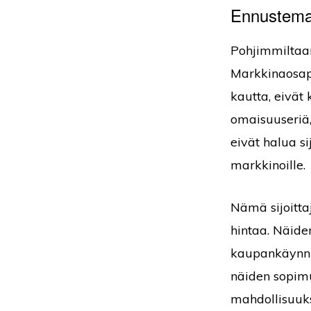
Ennustema
Pohjimmiltaan
Markkinaosapu
kautta, eivät 
omaisuuseriä,
eivät halua s
markkinoille.
Nämä sijoitt
hintaa. Näide
kaupankäynni
näiden sopimu
mahdollisuuk