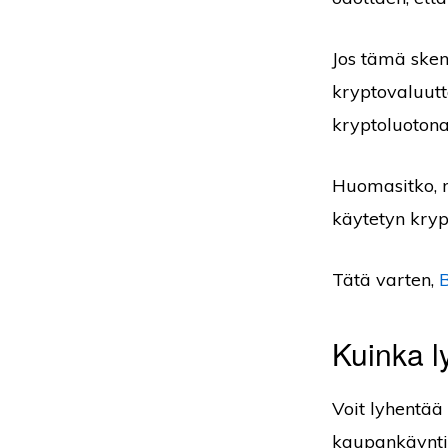
Jos tämä sken
kryptovaluutt
kryptoluotona
Huomasitko, m
käytetyn kryp
Tätä varten,
B
Kuinka l
Voit lyhentää
kaupankäynti 