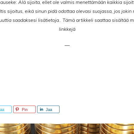
useke: Älä sijoita, ellet ole valmis menettämään kaikkia sijoit
tis sijoitus, eikä sinun pidä odottaa olevasi suojassa, jos joki
uttia saadaksesi lisätietoja.. Tämä artikkeli saattaa sisältää my
linkkejä
aa
Pin
Jaa