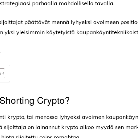
trategiaasi parhaalla mahdollisella tavalla.
ijoittajat päättävät mennä lyhyeksi avoimeen positioo
on yksi yleisimmin käytetyistä kaupankäyntitekniikoist
.
Shorting Crypto?
ti krypto, tai menossa lyhyeksi avoimen kaupankäynt
tä sijoittaja on lainannut krypto aikoo myydä sen mark
 hinta sijoitettu coins romahtaa.