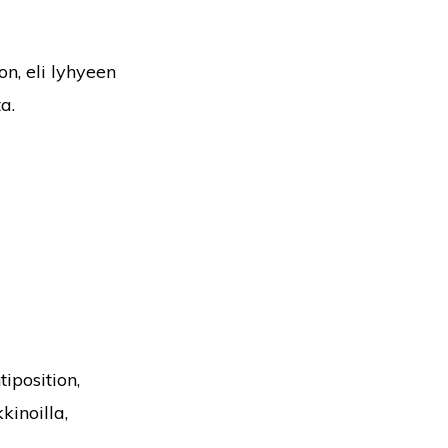
n, eli lyhyeen
a.
iposition,
kinoilla,