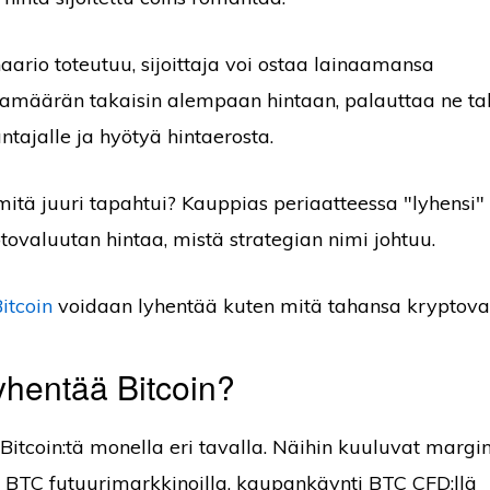
aario toteutuu, sijoittaja voi ostaa lainaamansa
amäärän takaisin alempaan hintaan, palauttaa ne ta
ntajalle ja hyötyä hintaerosta.
itä juuri tapahtui? Kauppias periaatteessa "lyhensi
tovaluutan hintaa, mistä strategian nimi johtuu.
itcoin
voidaan lyhentää kuten mitä tahansa kryptova
yhentää Bitcoin?
 Bitcoin:tä monella eri tavalla. Näihin kuuluvat marg
BTC futuurimarkkinoilla, kaupankäynti BTC CFD:llä