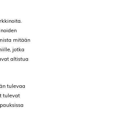
kkinoita.
inoiden
omista mitään
ille, jotka
vat altistua
än tulevaa
t tulevat
apauksissa