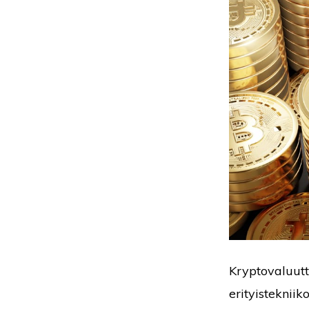
Kryptovaluutt
erityistekniik