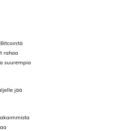
Bitcoin:tä
at rahaa
taa suurempia
ljelle jää
vakaimmista
taa