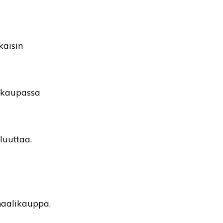
kaisin
" kaupassa
luuttaa.
inaalikauppa,