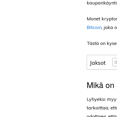
kaupankäyntis
Monet kryptos
Bitcoin
, joka 
Tästä on kyse
Jaksot
Mikä on 
Lyhyeksi myyn
tarkoittaa, et
odottaen, että