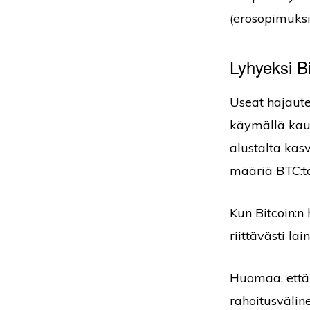
(erosopimuksi
Lyhyeksi B
Useat hajaute
käymällä kaup
alustalta kas
määriä BTC:t
Kun Bitcoin:n 
riittävästi la
Huomaa, että
rahoitusväline