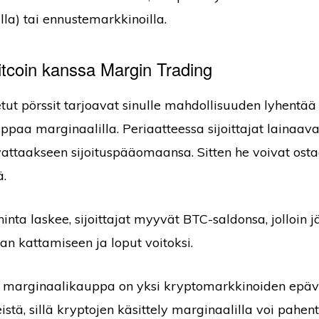
lla) tai ennustemarkkinoilla.
itcoin kanssa Margin Trading
tut pörssit tarjoavat sinulle mahdollisuuden lyhentää 
paa marginaalilla. Periaatteessa sijoittajat lainaav
vattaakseen sijoituspääomaansa. Sitten he voivat os
ä.
hinta laskee, sijoittajat myyvät BTC-saldonsa, jolloin jä
inan kattamiseen ja loput voitoksi.
 marginaalikauppa on yksi kryptomarkkinoiden epä
istä, sillä kryptojen käsittely marginaalilla voi pahen