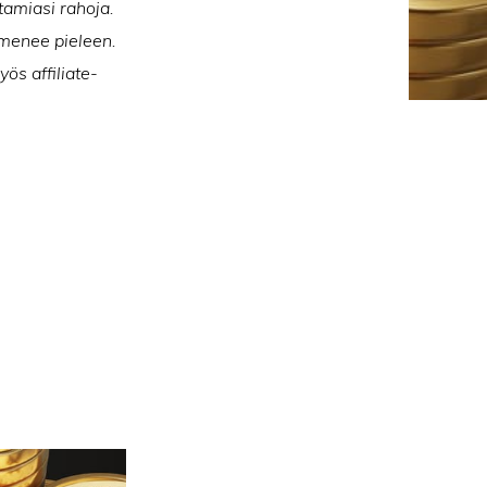
tamiasi rahoja.
n menee pieleen.
ös affiliate-