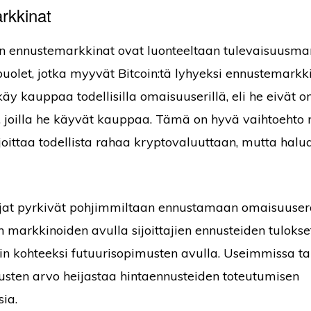
rkkinat
 ennustemarkkinat ovat luonteeltaan tulevaisuusmar
olet, jotka myyvät Bitcoin:tä lyhyeksi ennustemarkk
käy kauppaa todellisilla omaisuuserillä, eli he eivät 
 joilla he käyvät kauppaa. Tämä on hyvä vaihtoehto ni
ijoittaa todellista rahaa kryptovaluuttaan, mutta halua
ajat pyrkivät pohjimmiltaan ennustamaan omaisuuser
n markkinoiden avulla sijoittajien ennusteiden tulokse
n kohteeksi futuurisopimusten avulla. Useimmissa t
sten arvo heijastaa hintaennusteiden toteutumisen
sia.