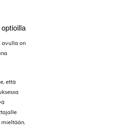
optioilla
, avulla on
ana
e, että
uksessa
vä
tajalle
 mieltään.