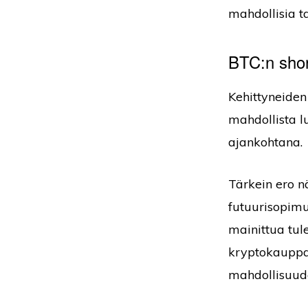
mahdollisia ta
BTC:n short
Kehittyneiden
mahdollista l
ajankohtana.
Tärkein ero n
futuurisopimu
mainittua tul
kryptokauppaa
mahdollisuude