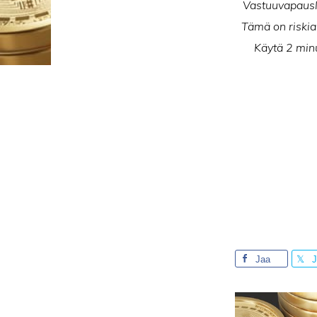
Vastuuvapausla
Tämä on riskial
Käytä 2 minu
Jaa
J