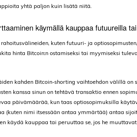
ppioita yhtä paljon kuin lisätä niitä.
taaminen käymällä kauppaa futuureilla tai 
 rahoitusvälineiden, kuten futuuri- ja optiosopimusten
ukita hinta Bitcoin:n ostamiseksi tai myymiseksi tulev
äiden kahden Bitcoin-shorting vaihtoehdon välillä on s
sten kanssa sinun on tehtävä transaktio ennen sopim
evaa päivämäärää, kun taas optiosopimuksilla käytä
 (kuten nimi itsessään antaa ymmärtää) antaa sijoit
n käydä kauppaa tai peruuttaa se, jos he muuttavat