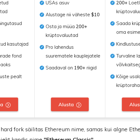
etud
USAs asuv
200+
Loetl
utad
krüptovalu
Alustage nii väheste
$10
ingutasud
Saada krü
Osta ja müüa
200+
oma esime
krüptovaluutad
tud kasutajad
Kindlustus
Pro lahendus
arade fond
suurematele kauplejatele
Turvaline 
jaoks
võlvkaitse
Saadaval on
190+
riigid
uste pealt
Kõige usa
krüptoraha
ta
Alusta
Alus
hard fork säilitas Ethereum nime, samas kui algne Et
ojekt kandis nime
"Ethereum Classic"
.