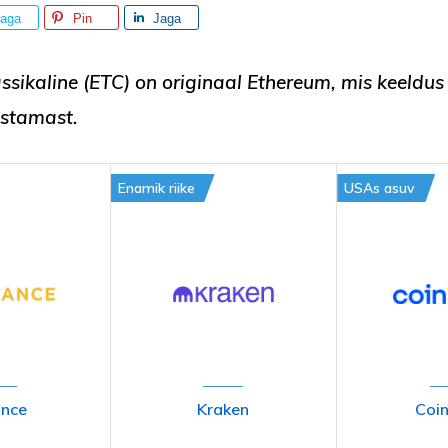
aga
Pin
Jaga
ssikaline (ETC)
on
originaal
Ethereum, mis keeldus 
istamast.
Enamik riike
USAs asuv
ance
Kraken
Coi