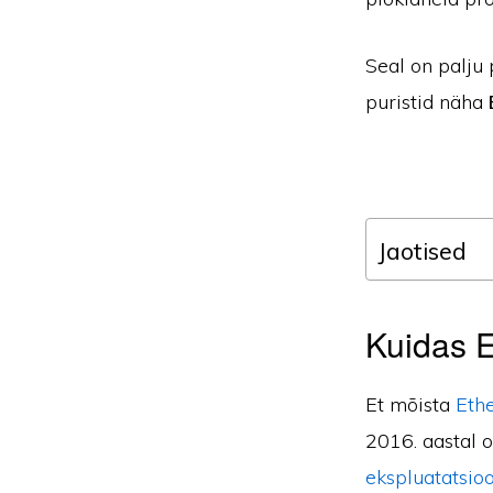
Seal on palju
puristid näha
Jaotised
Kuidas E
Et mõista
Eth
2016. aastal 
ekspluatatsioo