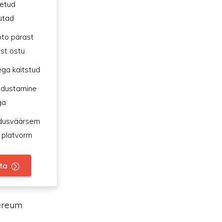
etud
utad
pto pärast
st ostu
ega kaitstud
ladustamine
ga
ldusväärsem
 platvorm
ta
hereum