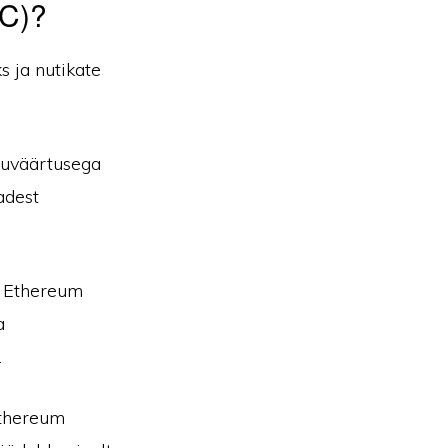
TC)?
 ja nutikate
uväärtusega
adest
i Ethereum
a
.
Ethereum