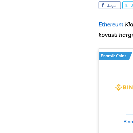
Jaga
J
Ethereum
Kla
kõvasti harg
Enamik Coins
Bin