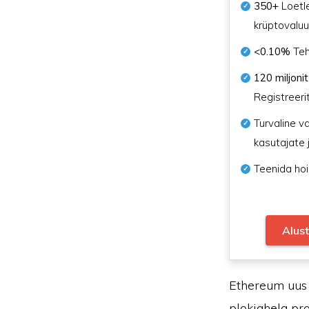
350+
Loetl
krüptovalu
<0.10%
Teh
120 miljonit
Registreeri
Turvaline v
kasutajate 
Teenida hoi
Alus
Ethereum uus 
plokiahela pr