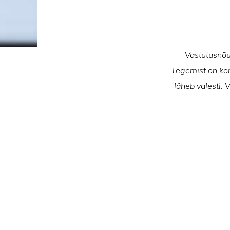
Vastutusnõue
Tegemist on kõrg
läheb valesti. 