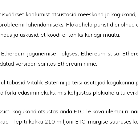
isväärset kaalumist otsustasid meeskond ja kogukond, 
probleemi lahendamiseks. Plokiahela puristid ei olnud 
õus ja uskusid, et koodi ei tohiks kunagi muuta.
 Ethereum jagunemise - algsest Ethereum-st sai Ethere
ldatud versioon säilitas Ethereum nime.
sul tabasid Vitalik Buterini ja teisi asutajad kogukonna p
 forki edasiminekuks, mis kahjustas plokiahela tulevik
sic'i kogukond otsustas anda ETC-le kõva ülempiiri, nä
ktid - lepiti kokku 210 miljoni ETC-märgise suuruses k