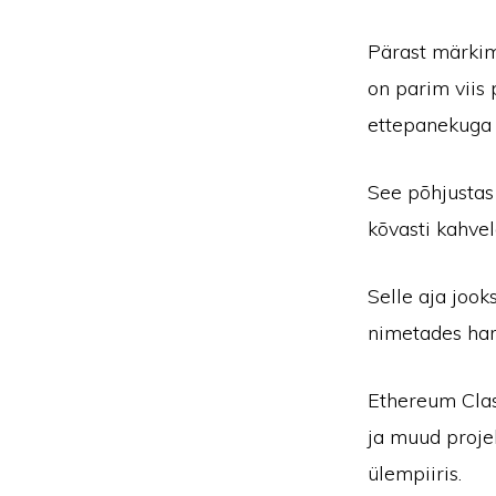
Pärast märkim
on parim viis 
ettepanekuga n
See põhjustas
kõvasti kahve
Selle aja jook
nimetades hard
Ethereum Clas
ja muud proje
ülempiiris.