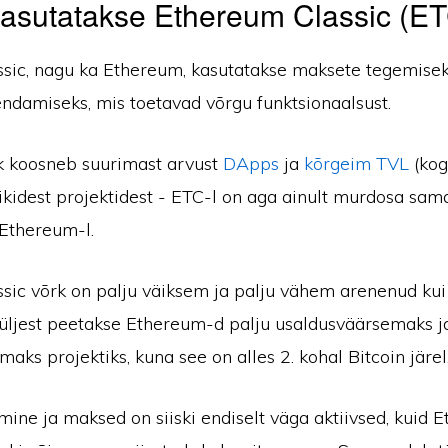
kasutatakse Ethereum Classic (E
sic, nagu ka Ethereum, kasutatakse maksete tegemiseks
endamiseks, mis toetavad võrgu funktsionaalsust.
 koosneb suurimast arvust
DApps
ja
kõrgeim TVL
(kog
ikidest projektidest - ETC-l on aga ainult murdosa sam
 Ethereum-l.
sic võrk on palju väiksem ja palju vähem arenenud ku
 küljest peetakse Ethereum-d palju usaldusväärsemaks j
aks projektiks, kuna see on alles 2. kohal Bitcoin järel
ine ja maksed on siiski endiselt väga aktiivsed, kuid 