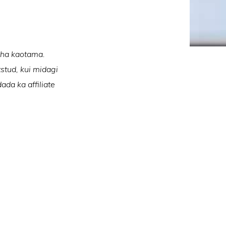
raha kaotama.
tstud, kui midagi
ada ka affiliate