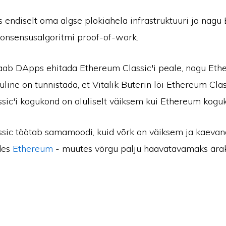
as endiselt oma algse plokiahela infrastruktuuri ja nagu
onsensusalgoritmi proof-of-work.
ab DApps ehitada Ethereum Classic'i peale, nagu Et
uline on tunnistada, et Vitalik Buterin lõi Ethereum Class
sic'i kogukond on oluliselt väiksem kui Ethereum kogu
sic töötab samamoodi, kuid võrk on väiksem ja kaevan
des
Ethereum
- muutes võrgu palju haavatavamaks ära