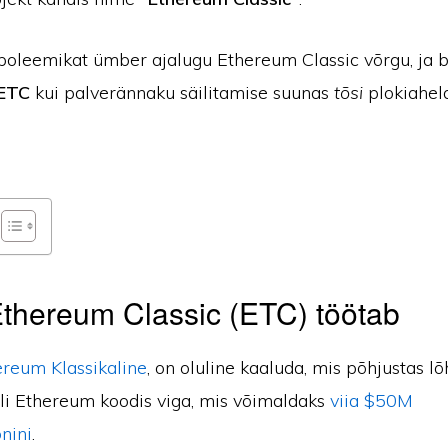
 poleemikat ümber ajalugu Ethereum Classic võrgu, ja 
ETC
kui palverännaku säilitamise suunas
tõsi
plokiahela
thereum Classic (ETC) töötab
ereum Klassikaline
, on oluline kaaluda, mis põhjustas l
oli Ethereum koodis viga, mis võimaldaks
viia $50M
nini
.