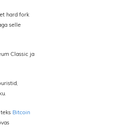
et hard fork
aga selle
um Classic ja
uristid,
ku.
iteks
Bitcoin
õvas