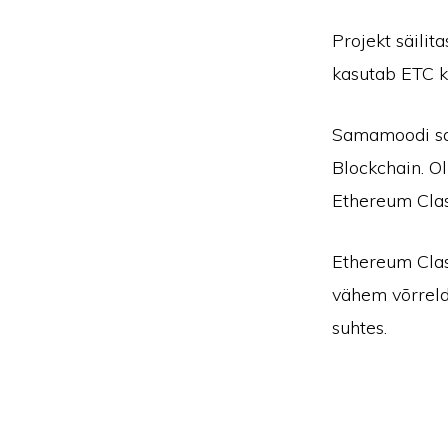
Projekt säilit
kasutab ETC k
Samamoodi sa
Blockchain. Ol
Ethereum Clas
Ethereum Clas
vähem võrrel
suhtes.