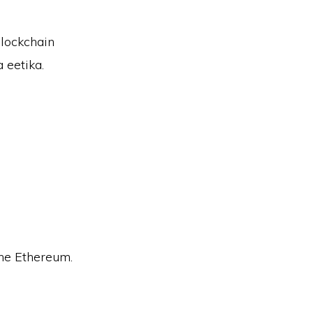
blockchain
 eetika.
õhe Ethereum.