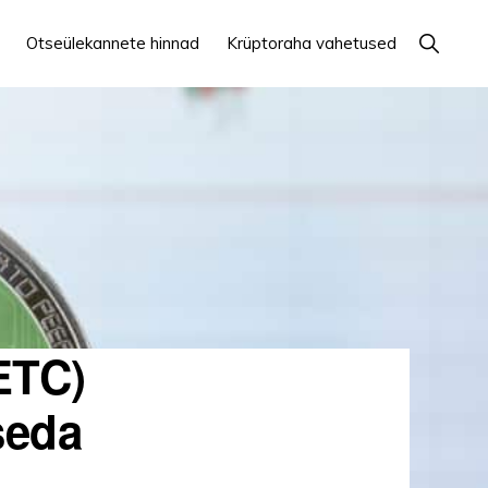
Näita
Otseülekannete hinnad
Krüptoraha vahetused
otsingut
ETC)
seda