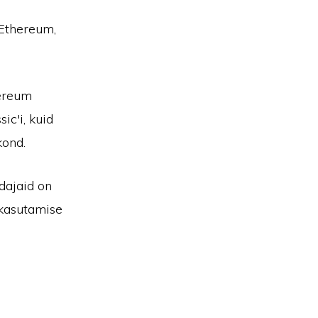
 Ethereum,
hereum
ic'i, kuid
kond.
dajaid on
kasutamise