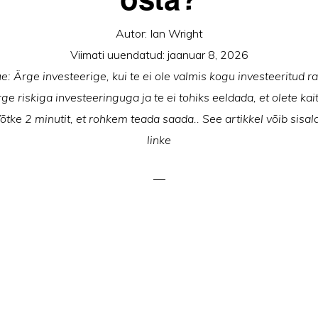
Autor:
Ian Wright
Viimati uuendatud:
jaanuar 8, 2026
: Ärge investeerige, kui te ei ole valmis kogu investeeritud 
e riskiga investeeringuga ja te ei tohiks eeldada, et olete kai
Võtke 2 minutit, et rohkem teada saada.. See artikkel võib sisald
linke