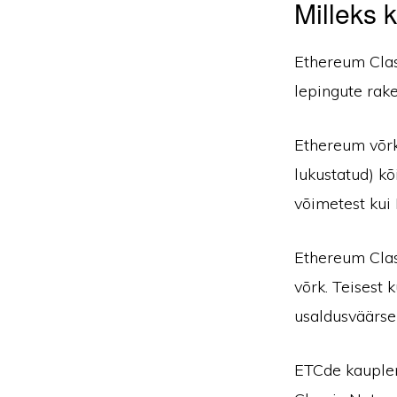
Milleks 
Ethereum Clas
lepingute rak
Ethereum võrk
lukustatud) kõ
võimetest kui
Ethereum Clas
võrk. Teisest
usaldusväärsem
ETCde kauplem