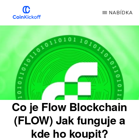
Přeskočit
NABÍDKA
na
hlavní
COIN
VÝKOP
obsah
Co je Flow Blockchain
(FLOW) Jak funguje a
kde ho koupit?