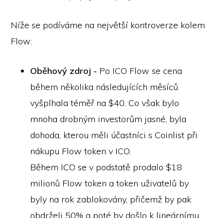
Níže se podíváme na největší kontroverze kolem
Flow:
Oběhový zdroj -
Po ICO Flow se cena
během několika následujících měsíců
vyšplhala téměř na $40. Co však bylo
mnoha drobným investorům jasné, byla
dohoda, kterou měli účastníci s Coinlist při
nákupu Flow token v ICO.
Během ICO se v podstatě prodalo $18
milionů Flow token a token uživatelů by
byly na rok zablokovány, přičemž by pak
obdrželi 50% a poté by došlo k lineárnímu