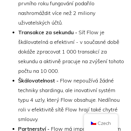
prvního roku fungování podařilo
nashromáždit více než 2 miliony
uživatelských účtů.
Transakce za sekundu -
Síť Flow je
škálovatelná a efektivní - v současné době
Copyright © 2026 Brilliant British Ltd obchodující jako Coin Kickoff
Číslo společnosti 10490224
dokáže zpracovat 1 000 transakcí za
Adresa: 2nd Floor 167-169 Great Portland Street, Londýn, Velká Británie,
W1W 5PF
sekundu a aktivně pracuje na zvýšení tohoto
Obsah má informativní charakter a není investičním poradenstvím. Minulá
výkonnost není indikátorem budoucích výsledků. Investování do kryptoměn
počtu na 10 000.
je spojeno s rizikem.
Škálovatelnost -
Flow nepoužívá žádné
Kryptoměny nejsou regulovány britským úřadem Financial Conduct
Authority a nepodléhají ochraně v rámci britského systému odškodnění
finančních služeb ani nespadají do působnosti britského finančního
techniky shardingu, ale inovativní systém
ombudsmana. Investování do kryptoměny je spojeno s rizikem a kryptoměna
může nabýt na hodnotě, případně může ztratit část hodnoty nebo celou
typu 4 uzly, který Flow obsahuje. Nedílnou
hodnotu. Na zisky z prodeje kryptoměn se může vztahovat daň z
kapitálových výnosů.
roli v efektivitě sítě Flow hrají také chytré
HOME
O STRÁNKÁCH
ZÁSADY OCHRANY OSOBNÍCH ÚDAJŮ
KONTAKTUJTE NÁS
smlouvy.
Czech
Partnerství -
Flow má impozantní seznam